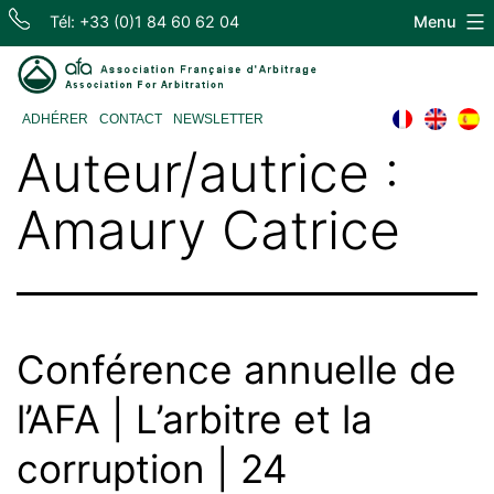
Skip
Tél: +33 (0)1 84 60 62 04
Menu
to
content
Association
ADHÉRER
CONTACT
NEWSLETTER
Française
Auteur/autrice :
d'Arbitrage
Amaury Catrice
Conférence annuelle de
l’AFA | L’arbitre et la
corruption | 24