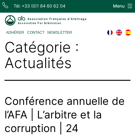
Skip
Tél: +33 (0)1 84 60 62 04
Menu
to
content
Association
ADHÉRER
CONTACT
NEWSLETTER
Française
Catégorie :
d'Arbitrage
Actualités
Conférence annuelle de
l’AFA | L’arbitre et la
corruption | 24