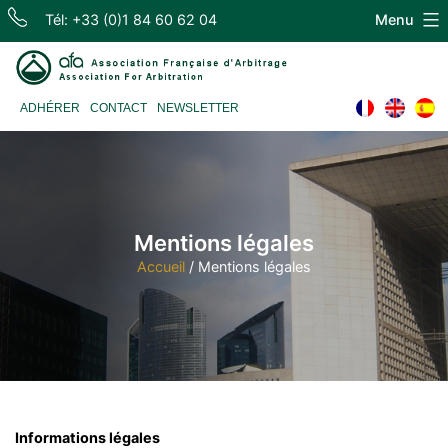
Skip
Tél: +33 (0)1 84 60 62 04
Menu
to
content
Association
ADHÉRER
CONTACT
NEWSLETTER
Française
d'Arbitrage
Mentions légales
Accueil
/
Mentions légales
Informations légales