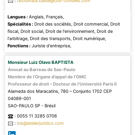
:
fatoumata.balde@cbs-conseils.com
Langues :
Anglais,
Français,
Spécialités :
Droit des sociétés,
Droit commercial,
Droit
fiscal,
Droit social,
Droit de l'environnement,
Droit de
l'arbitrage,
Droit des transports,
Droit numérique,
Fonctions :
Juriste d'entreprise,
Monsieur
Luiz Olavo
BAPTISTA
Avocat au Barreau de Sao-Paulo
Membre de l’Organe d’appel de l’OMC
Professeur de droit – Docteur de l’Université Paris II
Alameda dos Maracatins, 780 – Conjunto 1702 CEP
04089-001
SAO-PAULO SP
- Brésil
:
0055 11 3285 0706
:
lob@atelierjuridico.com