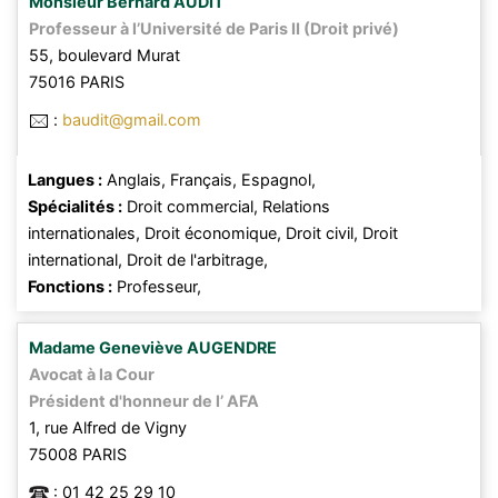
Monsieur
Bernard
AUDIT
Professeur à l’Université de Paris II (Droit privé)
55, boulevard Murat
75016
PARIS
:
baudit@gmail.com
Langues :
Anglais,
Français,
Espagnol,
Spécialités :
Droit commercial,
Relations
internationales,
Droit économique,
Droit civil,
Droit
international,
Droit de l'arbitrage,
Fonctions :
Professeur,
Madame
Geneviève
AUGENDRE
Avocat à la Cour
Président d'honneur de l’ AFA
1, rue Alfred de Vigny
75008
PARIS
:
01 42 25 29 10