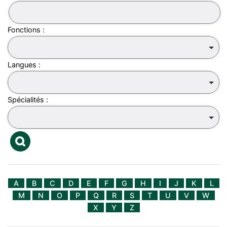
Fonctions :
Langues :
Spécialités :
A
B
C
D
E
F
G
H
I
J
K
L
M
N
O
P
Q
R
S
T
U
V
W
X
Y
Z