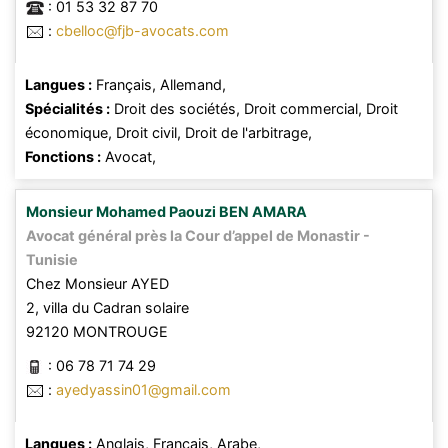
:
01 53 32 87 70
:
cbelloc@fjb-avocats.com
Langues :
Français,
Allemand,
Spécialités :
Droit des sociétés,
Droit commercial,
Droit
économique,
Droit civil,
Droit de l'arbitrage,
Fonctions :
Avocat,
Monsieur
Mohamed Paouzi
BEN AMARA
Avocat général près la Cour d’appel de Monastir -
Tunisie
Chez Monsieur AYED
2, villa du Cadran solaire
92120
MONTROUGE
:
06 78 71 74 29
:
ayedyassin01@gmail.com
Langues :
Anglais,
Français,
Arabe,