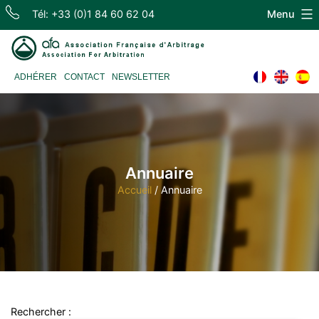
Skip
Tél: +33 (0)1 84 60 62 04
Menu
to
content
Association
ADHÉRER
CONTACT
NEWSLETTER
Française
d'Arbitrage
Annuaire
Accueil
/
Annuaire
Rechercher :