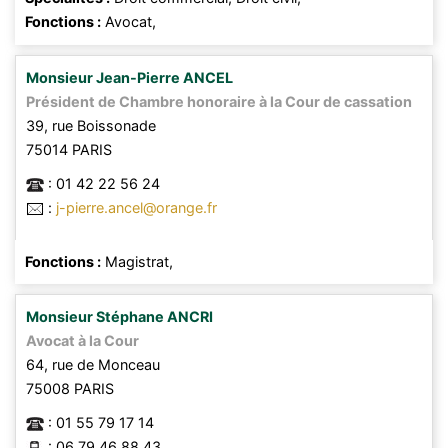
Fonctions :
Avocat,
Monsieur
Jean-Pierre
ANCEL
Président de Chambre honoraire à la Cour de cassation
39, rue Boissonade
75014
PARIS
:
01 42 22 56 24
:
j-pierre.ancel@orange.fr
Fonctions :
Magistrat,
Monsieur
Stéphane
ANCRI
Avocat à la Cour
64, rue de Monceau
75008
PARIS
:
01 55 79 17 14
:
06 79 46 88 43