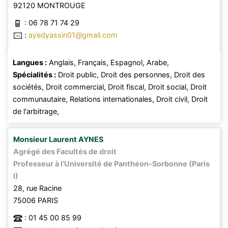
92120
MONTROUGE
:
06 78 71 74 29
:
ayedyassin01@gmail.com
Langues :
Anglais,
Français,
Espagnol,
Arabe,
Spécialités :
Droit public,
Droit des personnes,
Droit des
sociétés,
Droit commercial,
Droit fiscal,
Droit social,
Droit
communautaire,
Relations internationales,
Droit civil,
Droit
de l'arbitrage,
Monsieur
Laurent
AYNES
Agrégé des Facultés de droit
Professeur à l’Université de Panthéon-Sorbonne (Paris
I)
28, rue Racine
75006
PARIS
:
01 45 00 85 99