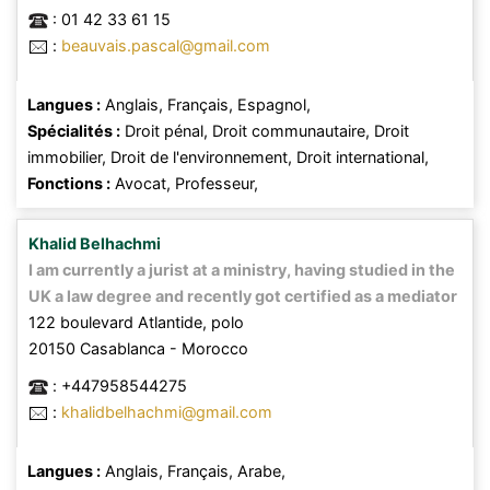
:
01 42 33 61 15
:
beauvais.pascal@gmail.com
Langues :
Anglais,
Français,
Espagnol,
Spécialités :
Droit pénal,
Droit communautaire,
Droit
immobilier,
Droit de l'environnement,
Droit international,
Fonctions :
Avocat,
Professeur,
Khalid
Belhachmi
I am currently a jurist at a ministry, having studied in the
UK a law degree and recently got certified as a mediator
122 boulevard Atlantide, polo
20150
Casablanca
- Morocco
:
+447958544275
:
khalidbelhachmi@gmail.com
Langues :
Anglais,
Français,
Arabe,