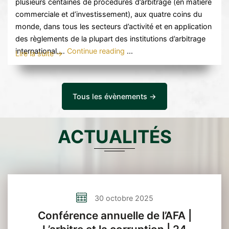
plusieurs centaines de procédures d’arbitrage (en matière
commerciale et d’investissement), aux quatre coins du
monde, dans tous les secteurs d’activité et en application
des règlements de la plupart des institutions d’arbitrage
Conférence
international.…
Continue reading
...
Lire la suite →
annuelle
de
l’AFA
Tous les évènements →
|
Fitfy
Shades
ACTUALITÉS
of
Consent
in
International
Arbitration
|
30 octobre 2025
29
Conférence annuelle de l’AFA |
septembre