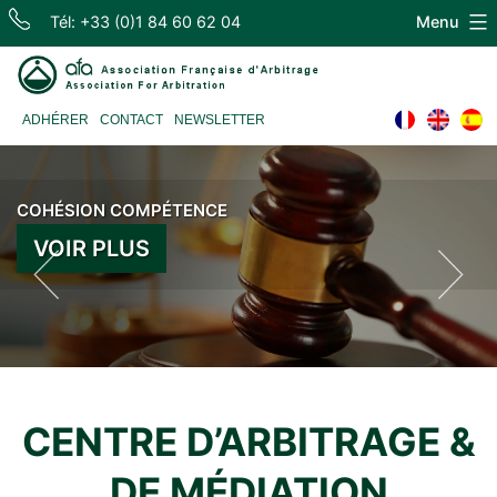
Skip
Tél: +33 (0)1 84 60 62 04
Menu
to
content
Association
ADHÉRER
CONTACT
NEWSLETTER
Française
COHÉSION COMPÉTENCE
INDÉPENDANCE EXPÉRIENCE
d'Arbitrage
VOIR PLUS
VOIR PLUS
CENTRE D’ARBITRAGE &
DE MÉDIATION