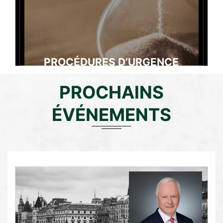
PROCÉDURES D’URGENCE
PROCHAINS
Lire la suite →
ÉVÉNEMENTS
Depuis 1978, le règlement d’arbitrage de l’AFA permet aux
parties de traiter efficacement des situations d’urgence que
génère leur différend.