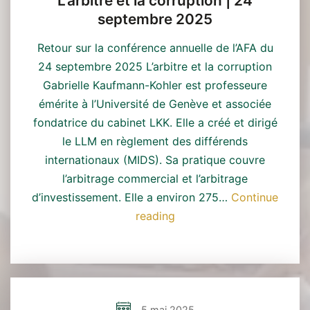
L’arbitre et la corruption | 24
2026
septembre 2025
Retour sur la conférence annuelle de l’AFA du
24 septembre 2025 L’arbitre et la corruption
Gabrielle Kaufmann-Kohler est professeure
émérite à l’Université de Genève et associée
fondatrice du cabinet LKK. Elle a créé et dirigé
le LLM en règlement des différends
internationaux (MIDS). Sa pratique couvre
l’arbitrage commercial et l’arbitrage
d’investissement. Elle a environ 275…
Continue
Conférence
reading
annuelle
de
l’AFA
|
L’arbitre