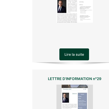
e
r
c
e
c
h
a
m
Lire la suite
p
v
i
d
LETTRE D’INFORMATION n°29
e
.