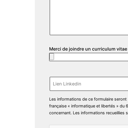
Merci de joindre un curriculum vita
V
Les informations de ce formulaire seront
e
française « informatique et libertés » du 
u
concernant. Les informations recueillies 
i
l