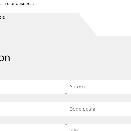
ulaire ci-dessous.
0 €.
ion