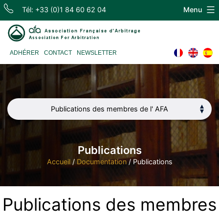
Skip
Tél: +33 (0)1 84 60 62 04
Menu
to
content
Association
ADHÉRER
CONTACT
NEWSLETTER
Française
d'Arbitrage
Publications des membres de l' AFA
Publications
Accueil
/
Documentation
/
Publications
Publications des membres