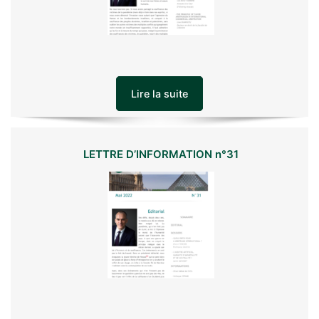
e
r
c
e
c
Lire la suite
h
a
m
LETTRE D’INFORMATION n°31
p
v
i
d
e
.