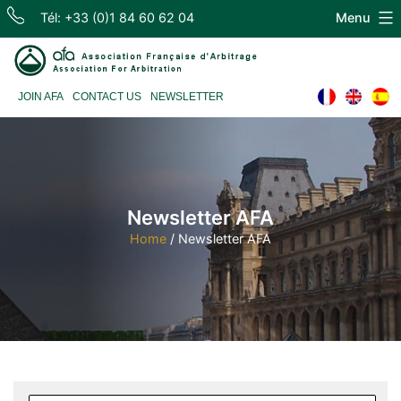
Skip
Tél: +33 (0)1 84 60 62 04
Menu
to
content
Association
JOIN AFA
CONTACT US
NEWSLETTER
Française
d'Arbitrage
Newsletter AFA
Home
/
Newsletter AFA