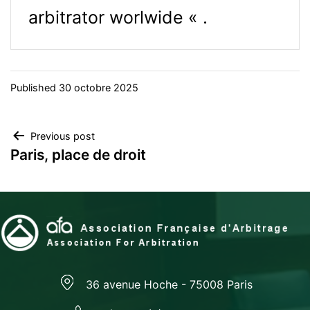
arbitrator worlwide « .
Published
30 octobre 2025
Navigation
Previous post
Paris, place de droit
de
l’article
36 avenue Hoche - 75008 Paris