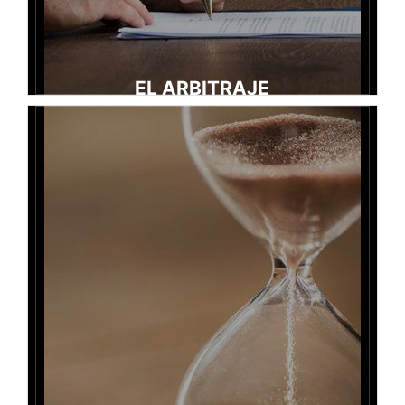
EL ARBITRAJE
Continuación
El arbitraje : un modo de resolución de conflictos del tráfico
económico
El arbitraje es una justicia privada, establecida por la
voluntad de las partes y reconocida por los Estados e
instituciones internacionales, que responde a la necesidad
de ser juzgado fuera de los tribunales debido por parte a la
confidencialidad y de la adaptación del procedimiento al
litigio.