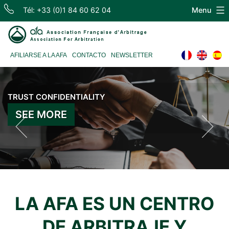
Skip
Tél: +33 (0)1 84 60 62 04
Menu
to
content
Association
AFILIARSE A LA AFA
CONTACTO
NEWSLETTER
Française
TRUST CONFIDENTIALITY
INDEPENDENCE EXPERIENCE
d'Arbitrage
SEE MORE
SEE MORE
LA AFA ES UN CENTRO
DE ARBITRAJE Y