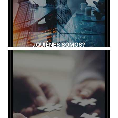
¿QUIÉNES SOMOS?
La AFA : Patrocinador de su arbitraje
La AFA, creada en 1957 bajo la iniciativa de los medios
económicos, judiciales y jurídicos tiene como vocación la
promoción tan en francia como fuera. del arbitraje como
modo de resolución de los conflictos y de concurrir al buen
desarrollo de los procedimientos sometidos a su reglamen-
to de arbitraje.