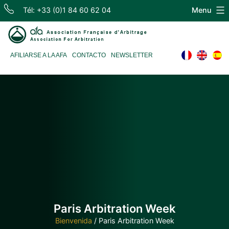
Skip
Tél: +33 (0)1 84 60 62 04
Menu
to
content
Association
AFILIARSE A LA AFA
CONTACTO
NEWSLETTER
Française
d'Arbitrage
Paris Arbitration Week
Bienvenida
/
Paris Arbitration Week