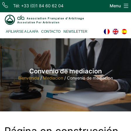
Skip
Tél: +33 (0)1 84 60 62 04
Menu
to
content
Association
AFILIARSE A LA AFA
CONTACTO
NEWSLETTER
Française
d'Arbitrage
Convenio de mediacion
Bienvenida
/
Mediacion
/
Convenio de mediacion