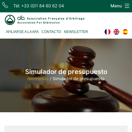
Skip
Tél: +33 (0)1 84 60 62 04
Menu
to
content
Association
AFILIARSE A LA AFA
CONTACTO
NEWSLETTER
Française
d'Arbitrage
Simulador de presupuesto
Bienvenida
/
Simulador de presupuesto