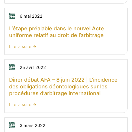
Lettre
l’arbitrage
AFA
|
n°31
6 mai 2022
30
|
L’étape préalable dans le nouvel Acte
juin
Mai
uniforme relatif au droit de l’arbitrage
2022
2021
:
Lire la suite
L’étape
préalable
dans
25 avril 2022
le
Dîner débat AFA – 8 juin 2022 | L’incidence
nouvel
des obligations déontologiques sur les
Acte
procédures d’arbitrage international
uniforme
relatif
:
Lire la suite
au
Dîner
droit
débat
de
AFA
3 mars 2022
l’arbitrage