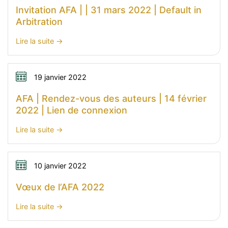
–
Invitation AFA | | 31 mars 2022 | Default in
8
Arbitration
juin
2022
:
Lire la suite
|
Invitation
L’incidence
AFA
des
|
19 janvier 2022
obligations
|
AFA | Rendez-vous des auteurs | 14 février
déontologiques
31
2022 | Lien de connexion
sur
mars
les
2022
:
Lire la suite
procédures
|
AFA
d’arbitrage
Default
|
international
in
Rendez-
10 janvier 2022
Arbitration
vous
Vœux de l’AFA 2022
des
auteurs
:
Lire la suite
|
Vœux
14