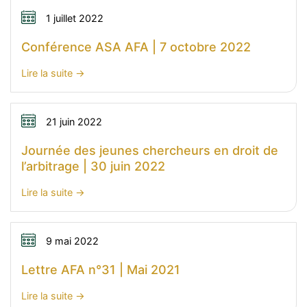
1 juillet 2022
Conférence ASA AFA | 7 octobre 2022
:
Lire la suite
Conférence
ASA
AFA
21 juin 2022
|
Journée des jeunes chercheurs en droit de
7
l’arbitrage | 30 juin 2022
octobre
2022
:
Lire la suite
Journée
des
jeunes
9 mai 2022
chercheurs
Lettre AFA n°31 | Mai 2021
en
droit
:
Lire la suite
de