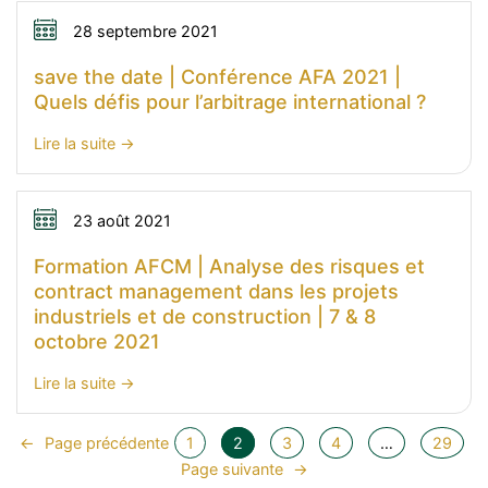
de
février
l’AFA
28 septembre 2021
2022
2022
save the date | Conférence AFA 2021 |
|
Quels défis pour l’arbitrage international ?
Lien
de
:
Lire la suite
connexion
save
the
date
23 août 2021
|
Formation AFCM | Analyse des risques et
Conférence
contract management dans les projets
AFA
industriels et de construction | 7 & 8
2021
octobre 2021
|
Quels
:
Lire la suite
défis
Formation
pour
AFCM
←
Page précédente
1
2
3
4
…
29
l’arbitrage
|
Page suivante
→
international
Analyse