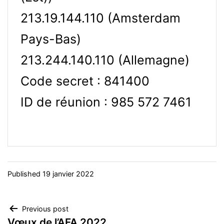
213.19.144.110 (Amsterdam
Pays-Bas)
213.244.140.110 (Allemagne)
Code secret : 841400
ID de réunion : 985 572 7461
Published
19 janvier 2022
Navigation
Previous post
Vœux de l’AFA 2022