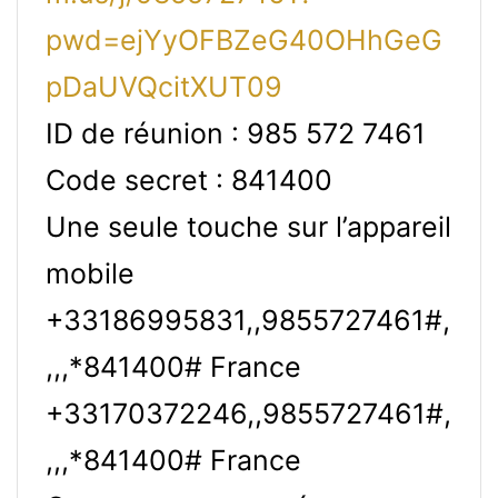
pwd=ejYyOFBZeG40OHhGeG
pDaUVQcitXUT09
ID de réunion : 985 572 7461
Code secret : 841400
Une seule touche sur l’appareil
mobile
+33186995831,,9855727461#,
,,,*841400# France
+33170372246,,9855727461#,
,,,*841400# France