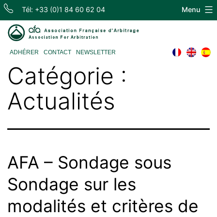
Skip
Tél: +33 (0)1 84 60 62 04
Menu
to
content
Association
ADHÉRER
CONTACT
NEWSLETTER
Française
Catégorie :
d'Arbitrage
Actualités
AFA – Sondage sous
Sondage sur les
modalités et critères de