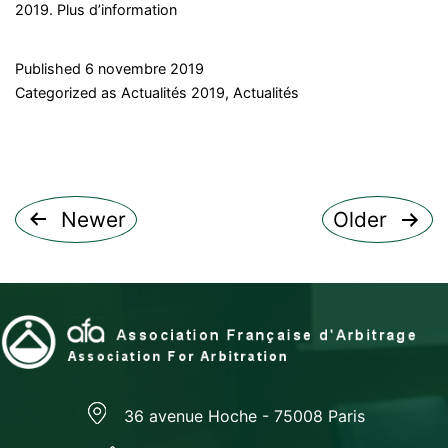
2019. Plus d’information
Published
6 novembre 2019
Categorized as
Actualités 2019
,
Actualités
Pagination
Newer
Older
des
publications
36 avenue Hoche - 75008 Paris