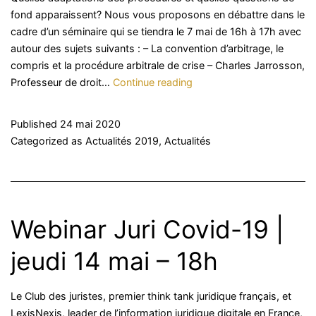
fond apparaissent? Nous vous proposons en débattre dans le
cadre d’un séminaire qui se tiendra le 7 mai de 16h à 17h avec
autour des sujets suivants : – La convention d’arbitrage, le
compris et la procédure arbitrale de crise – Charles Jarrosson,
AFA
Professeur de droit…
Continue reading
–
Regarder
Published
24 mai 2020
le
Categorized as
Actualités 2019
,
Actualités
Webinar
–
arbitrage
en
temps
Webinar Juri Covid-19 |
de
crise
jeudi 14 mai – 18h
sanitaire
|
Le Club des juristes, premier think tank juridique français, et
jeudi
LexisNexis, leader de l’information juridique digitale en France,