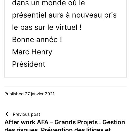
dans un monde où le
présentiel aura à nouveau pris
le pas sur le virtuel !
Bonne année !
Marc Henry
Président
Published
27 janvier 2021
Navigation
Previous post
After work AFA – Grands Projets : Gestion
de
des risques, Prévention des litiges et