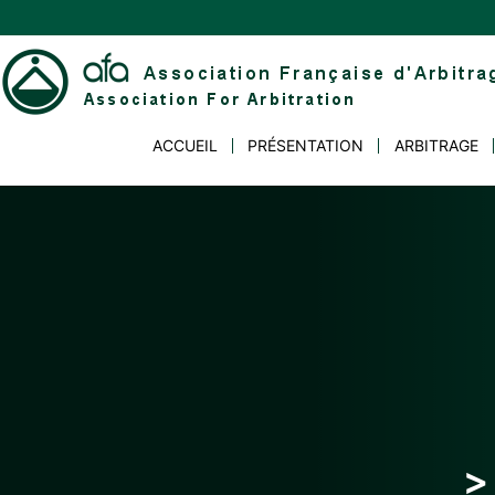
Skip
to
content
Association
ACCUEIL
PRÉSENTATION
ARBITRAGE
Française
d'Arbitrage
>