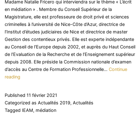
Madame Natalie Fricero qui interviendra sur le thème « L’écrit
en médiation » . Membre du Conseil Supérieur de la
Magistrature, elle est professeure de droit privé et sciences
criminelles à l’université de Nice-Côte d’Azur, directrice de
l’Institut d’études judiciaires de Nice et directrice de master
Gestion des contentieux privés. Elle est experte indépendante
au Conseil de l’Europe depuis 2002, et auprès du Haut Conseil
de l’Evaluation de la Recherche et de l’Enseignement supérieur
depuis 2008. Elle préside la Commission nationale d’examen
d’accès au Centre de Formation Professionnelle…
Continue
Prochaine
reading
Matinale
de
Published
11 février 2021
l’IEAM:
Categorized as
Actualités 2019
,
Actualités
mardi
Tagged
IEAM
,
médiation
9
mars