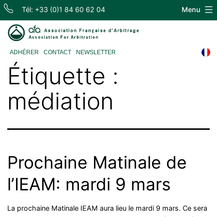
Skip
Tél: +33 (0)1 84 60 62 04
Menu
to
content
Association
ADHÉRER
CONTACT
NEWSLETTER
Française
Étiquette :
d'Arbitrage
médiation
Prochaine Matinale de
l’IEAM: mardi 9 mars
La prochaine Matinale IEAM aura lieu le mardi 9 mars. Ce sera