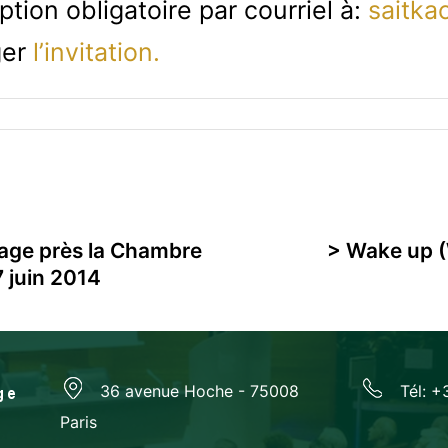
iption obligatoire par courriel à:
saitkac
ger
l’invitation.
rage près la Chambre
> Wake up (W
 juin 2014
36 avenue Hoche - 75008
Tél: +
Paris