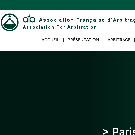
Skip
to
content
Association
ACCUEIL
PRÉSENTATION
ARBITRAGE
Française
d'Arbitrage
> Pari