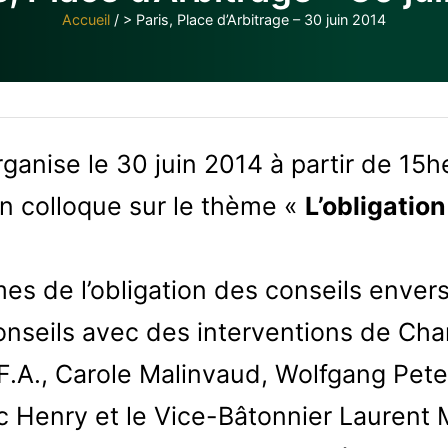
Accueil
/
> Paris, Place d’Arbitrage – 30 juin 2014
rganise le 30 juin 2014 à partir de 15
 un colloque sur le thème «
L’obligatio
s de l’obligation des conseils envers 
conseils avec des interventions de Ch
.F.A., Carole Malinvaud, Wolfgang Pet
 Henry et le Vice-Bâtonnier Laurent M