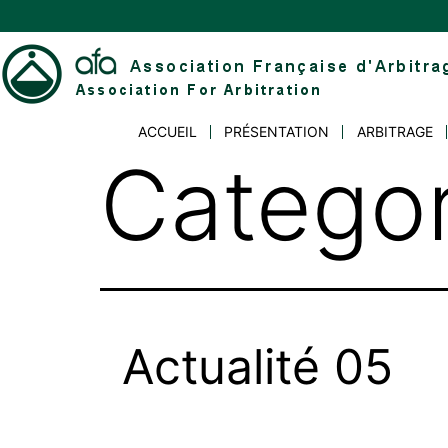
Skip
to
content
Association
ACCUEIL
PRÉSENTATION
ARBITRAGE
Française
Categor
d'Arbitrage
Actualité 05