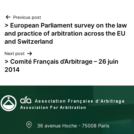
Navigation
Previous post
> European Parliament survey on the law
de
and practice of arbitration across the EU
and Switzerland
l’article
Next post
> Comité Français d’Arbitrage – 26 juin
2014
36 avenue Hoche - 75008 Paris