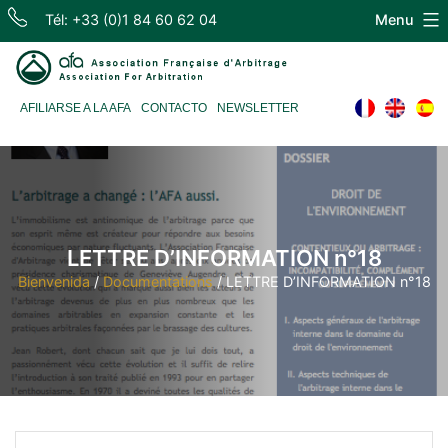
Skip
Tél: +33 (0)1 84 60 62 04
Menu
to
content
Association
AFILIARSE A LA AFA
CONTACTO
NEWSLETTER
Française
d'Arbitrage
LETTRE D’INFORMATION n°18
Bienvenida
/
Documentations
/
LETTRE D’INFORMATION n°18