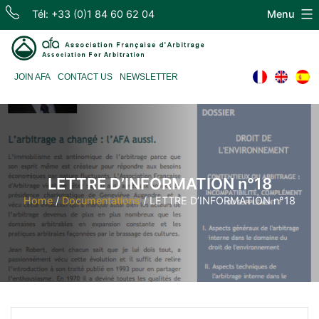
Skip
Tél: +33 (0)1 84 60 62 04
Menu
to
content
Association
JOIN AFA
CONTACT US
NEWSLETTER
Française
d'Arbitrage
LETTRE D’INFORMATION n°18
Home
/
Documentations
/
LETTRE D’INFORMATION n°18