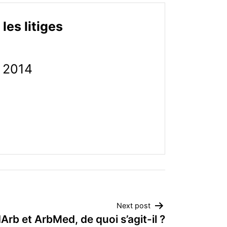
les litiges
 2014
Next post
rb et ArbMed, de quoi s’agit-il ?