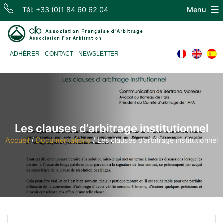
Skip
Tél: +33 (0)1 84 60 62 04
Menu
to
content
Association
ADHÉRER
CONTACT
NEWSLETTER
Française
d'Arbitrage
Les clauses d’arbitrage institutionnel
Accueil
/
Documentations
/
Les clauses d’arbitrage institutionnel