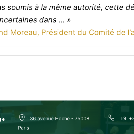
s soumis à la même autorité, cette dé
ncertaines dans … »
and Moreau, Président du Comité de l’a
36 avenue Hoche - 75008
Tél: +
Paris