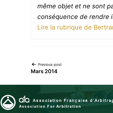
même objet et ne sont pa
conséquence de rendre i
Lire la rubrique de Bertr
Navigation
Previous post
Mars 2014
de
l’article