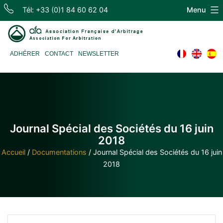
Skip
Tél: +33 (0)1 84 60 62 04
Menu
to
content
Association
ADHÉRER
CONTACT
NEWSLETTER
Française
d'Arbitrage
Journal Spécial des Sociétés du 16 juin
2018
Accueil
/
Documentations
/
Journal Spécial des Sociétés du 16 juin
2018