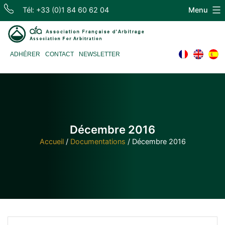
Skip
Tél: +33 (0)1 84 60 62 04
Menu
to
content
Association
ADHÉRER
CONTACT
NEWSLETTER
Française
d'Arbitrage
Décembre 2016
Accueil
/
Documentations
/
Décembre 2016