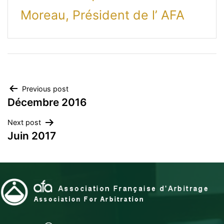
Moreau, Président de l’ AFA
Navigation
Previous post
Décembre 2016
de
Next post
l’article
Juin 2017