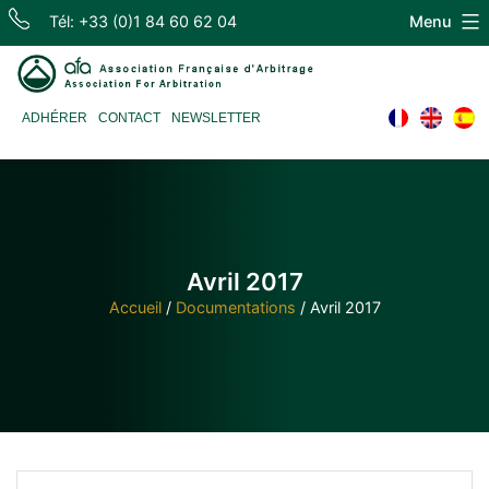
Skip
Tél: +33 (0)1 84 60 62 04
Menu
to
content
Association
ADHÉRER
CONTACT
NEWSLETTER
Française
d'Arbitrage
Avril 2017
Accueil
/
Documentations
/
Avril 2017