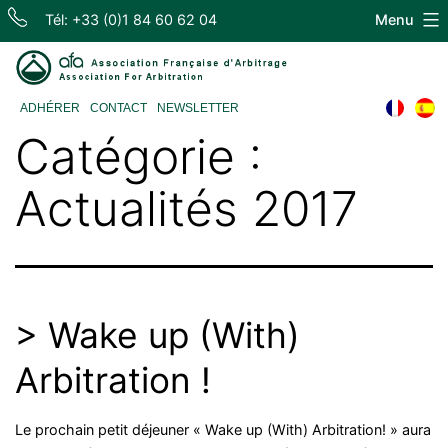
Skip
Tél: +33 (0)1 84 60 62 04
Menu
to
content
Association
ADHÉRER
CONTACT
NEWSLETTER
Française
Catégorie :
d'Arbitrage
Actualités 2017
> Wake up (With)
Arbitration !
Le prochain petit déjeuner « Wake up (With) Arbitration! » aura