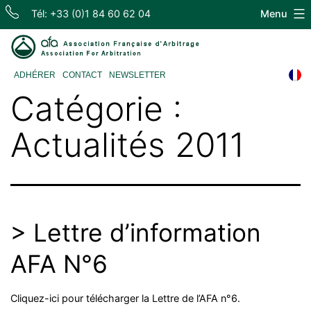
Skip
Tél: +33 (0)1 84 60 62 04
Menu
to
content
Association
ADHÉRER
CONTACT
NEWSLETTER
Française
Catégorie :
d'Arbitrage
Actualités 2011
> Lettre d’information
AFA N°6
Cliquez-ici pour télécharger la Lettre de l’AFA n°6.