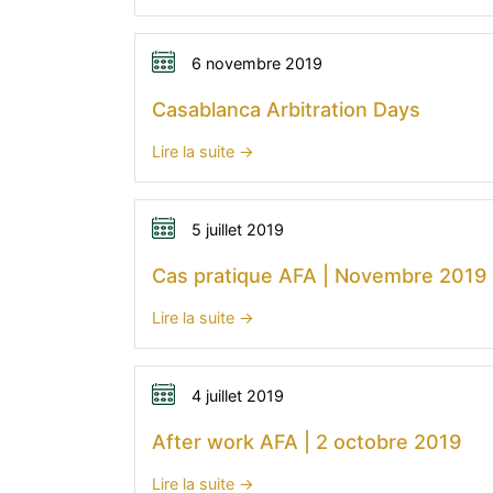
son
Principles
application
of
en
International
6 novembre 2019
pratique
Commercial
Casablanca Arbitration Days
|
Contracts:
19
An
:
Lire la suite
février
Article-
Casablanca
2020
By-
Arbitration
Article
Days
5 juillet 2019
Commentary,
Cas pratique AFA | Novembre 2019
Eckart
J.
:
Lire la suite
Brödermann.
Cas
pratique
AFA
4 juillet 2019
|
After work AFA | 2 octobre 2019
Novembre
2019
:
Lire la suite