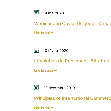
AFA
Neuchâtel
Thomas
–
–
Clay
Regarder
14 mai 2020
6
le
novembre
Webinar Juri Covid-19 | jeudi 14 mai
Webinar
2020
–
:
Lire la suite
arbitrage
Webinar
en
Juri
temps
Covid-
10 février 2020
de
19
L’évolution du Règlement IBA et de 
crise
|
sanitaire
jeudi
:
Lire la suite
|
14
L’évolution
jeudi
mai
du
7
–
Règlement
20 décembre 2019
mai
18h
IBA
Principles of International Commerc
et
de
:
Lire la suite