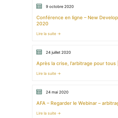
en
ligne
9 octobre 2020
–
Conférence en ligne – New Developm
Les
2020
Lignes
directrices
:
Lire la suite
de
Conférence
l’IBA
en
sur
ligne
24 juillet 2020
les
–
Après la crise, l’arbitrage pour tou
conflits
New
d’intérêts
Developments
:
Lire la suite
dans
in
Après
l’arbitrage
International
la
international-
Commercial
crise,
24 mai 2020
8
Arbitration
l’arbitrage
décembre
AFA – Regarder le Webinar – arbitrag
–
pour
2020
université
tous
:
Lire la suite
de
|