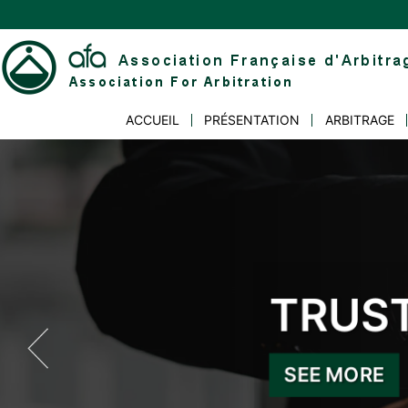
Skip
to
content
Association
ACCUEIL
PRÉSENTATION
ARBITRAGE
Française
d'Arbitrage
TRUST
INDE
SEE MORE
SEE MORE