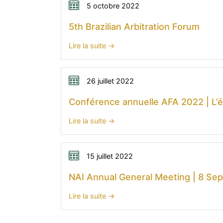
New
5 octobre 2022
Developments
5th Brazilian Arbitration Forum
in
International
:
Lire la suite
Commercial
5th
Arbitration
Brazilian
2022
Arbitration
26 juillet 2022
Forum
Conférence annuelle AFA 2022 | L’év
:
Lire la suite
Conférence
annuelle
AFA
15 juillet 2022
2022
NAI Annual General Meeting | 8 Sep
|
L’évolution
:
Lire la suite
de
NAI
la
Annual