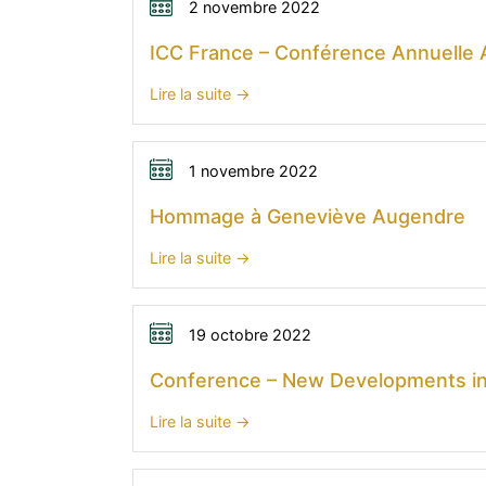
IWBL
2 novembre 2022
Annual
ICC France – Conférence Annuelle 
Conference
:
Lire la suite
ICC
France
–
1 novembre 2022
Conférence
Hommage à Geneviève Augendre
Annuelle
Arbitrage
:
Lire la suite
Hommage
à
Geneviève
19 octobre 2022
Augendre
Conference – New Developments in 
:
Lire la suite
Conference
–