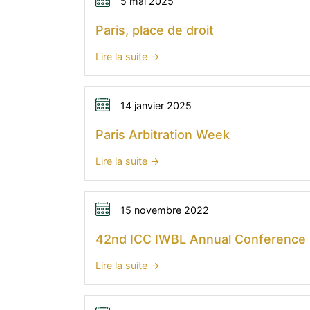
de
5 mai 2025
l’AFA
Paris, place de droit
|
L’arbitre
:
Lire la suite
et
Paris,
la
place
corruption
de
14 janvier 2025
|
droit
Paris Arbitration Week
24
septembre
:
Lire la suite
2025
Paris
Arbitration
Week
15 novembre 2022
42nd ICC IWBL Annual Conference
:
Lire la suite
42nd
ICC