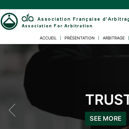
Skip
to
content
Association
ACCUEIL
PRÉSENTATION
ARBITRAGE
Française
d'Arbitrage
TRUST
INDE
SEE MORE
SEE MORE