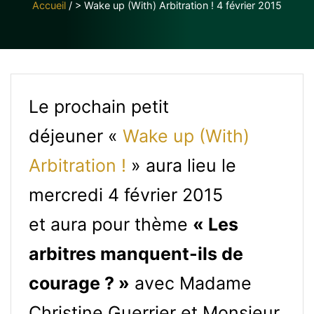
Accueil
/
> Wake up (With) Arbitration ! 4 février 2015
Le prochain petit
déjeuner «
Wake up (With)
Arbitration !
» aura lieu le
mercredi 4 février 2015
et aura pour thème
« Les
arbitres manquent-ils de
courage ? »
avec Madame
Christine Guerrier et Monsieur