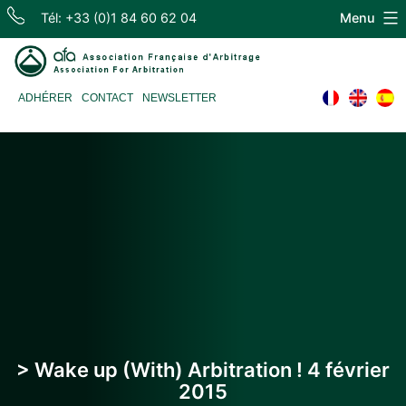
Skip
Tél: +33 (0)1 84 60 62 04
Menu
to
content
Association
ADHÉRER
CONTACT
NEWSLETTER
Française
d'Arbitrage
> Wake up (With) Arbitration ! 4 février
2015