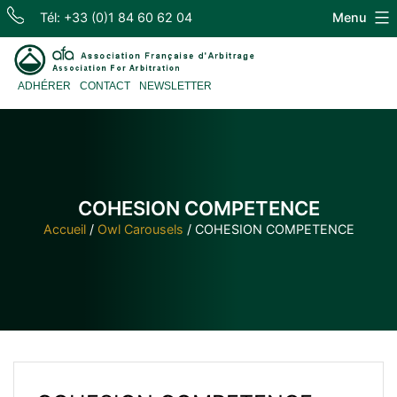
Skip
Tél: +33 (0)1 84 60 62 04
Menu
to
content
Association
ADHÉRER
CONTACT
NEWSLETTER
Française
d'Arbitrage
COHESION COMPETENCE
Accueil
/
Owl Carousels
/
COHESION COMPETENCE