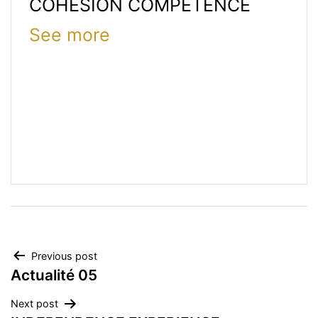
COHESION COMPETENCE
See more
Navigation
Previous post
Actualité 05
de
Next post