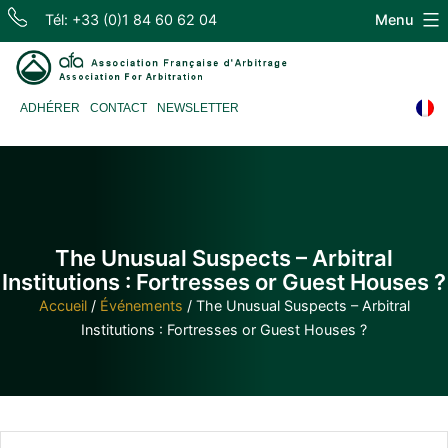
Skip
Tél: +33 (0)1 84 60 62 04
Menu
to
content
Association
ADHÉRER
CONTACT
NEWSLETTER
Française
d'Arbitrage
The Unusual Suspects – Arbitral
Institutions : Fortresses or Guest Houses ?
Accueil
/
Événements
/
The Unusual Suspects – Arbitral
Institutions : Fortresses or Guest Houses ?