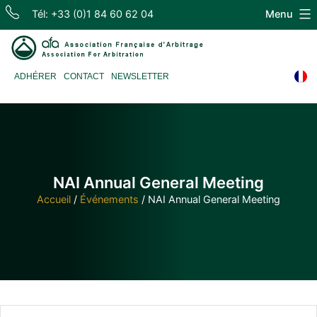
Skip
Tél: +33 (0)1 84 60 62 04
Menu
to
content
Association
ADHÉRER
CONTACT
NEWSLETTER
Française
d'Arbitrage
NAI Annual General Meeting
Accueil
/
Événements
/
NAI Annual General Meeting