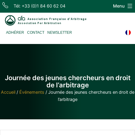
Skip
Tél: +33 (0)1 84 60 62 04
Menu
to
content
Association
ADHÉRER
CONTACT
NEWSLETTER
Française
d'Arbitrage
Journée des jeunes chercheurs en droit
de l’arbitrage
Accueil
/
Événements
/
Journée des jeunes chercheurs en droit de
l’arbitrage