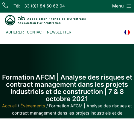
Skip
Tél: +33 (0)1 84 60 62 04
Menu
to
content
Association
ADHÉRER
CONTACT
NEWSLETTER
Française
d'Arbitrage
Formation AFCM | Analyse des risques et
contract management dans les projets
industriels et de construction | 7 & 8
octobre 2021
Accueil
/
Événements
/
Formation AFCM | Analyse des risques et
contract management dans les projets industriels et de
construction | 7 & 8 octobre 2021