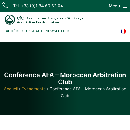
Skip
Tél: +33 (0)1 84 60 62 04
Menu
to
content
Association
ADHÉRER
CONTACT
NEWSLETTER
Française
d'Arbitrage
Conférence AFA – Moroccan Arbitration
Club
Accueil
/
Événements
/
Conférence AFA – Moroccan Arbitration
Club