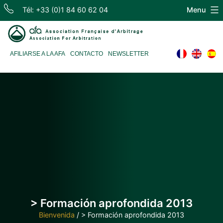
Skip
Tél: +33 (0)1 84 60 62 04
Menu
to
content
Association
AFILIARSE A LA AFA
CONTACTO
NEWSLETTER
Française
d'Arbitrage
> Formación aprofondida 2013
Bienvenida
/
> Formación aprofondida 2013