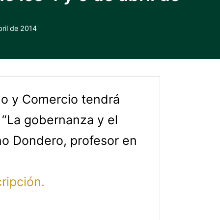
ril de 2014
ho y Comercio tendr
á
a “La gobernanza y el
uno Dondero, profesor en
ripción.