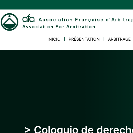
Skip
to
content
Association
INICIO
PRÉSENTATION
ARBITRAGE
Française
d'Arbitrage
> Coloquio de derecho