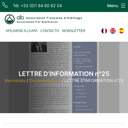
Skip
Tél: +33 (0)1 84 60 62 04
Menu
to
content
Association
AFILIARSE A LA AFA
CONTACTO
NEWSLETTER
Française
d'Arbitrage
LETTRE D’INFORMATION n°25
Bienvenida
/
Documentations
/
LETTRE D’INFORMATION n°25