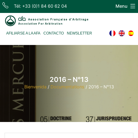
Skip
Tél: +33 (0)1 84 60 62 04
Menu
to
content
Association
AFILIARSE A LA AFA
CONTACTO
NEWSLETTER
Française
d'Arbitrage
2016 – N°13
Bienvenida
/
Documentations
/
2016 – N°13