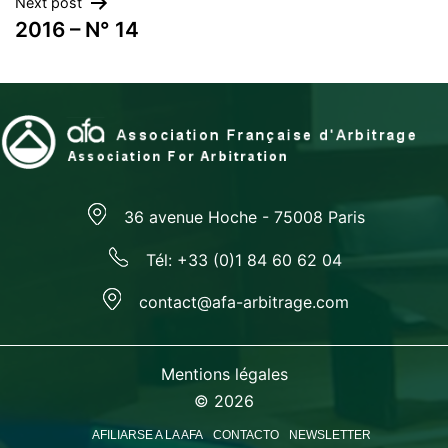
Next post
entradas
2016 – N° 14
36 avenue Hoche - 75008 Paris
Tél: +33 (0)1 84 60 62 04
contact@afa-arbitrage.com
Mentions légales
© 2026
AFILIARSE A LA AFA
CONTACTO
NEWSLETTER