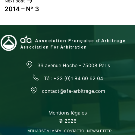
Next post
entradas
2014 – N° 3
36 avenue Hoche - 75008 Paris
Tél: +33 (0)1 84 60 62 04
contact@afa-arbitrage.com
Mentions légales
© 2026
AFILIARSE A LA AFA
CONTACTO
NEWSLETTER