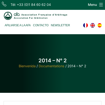
Skip
Tél: +33 (0)1 84 60 62 04
Menu
to
content
Association
AFILIARSE A LA AFA
CONTACTO
NEWSLETTER
Française
d'Arbitrage
2014 – N° 2
Bienvenida
/
Documentations
/
2014 – N° 2