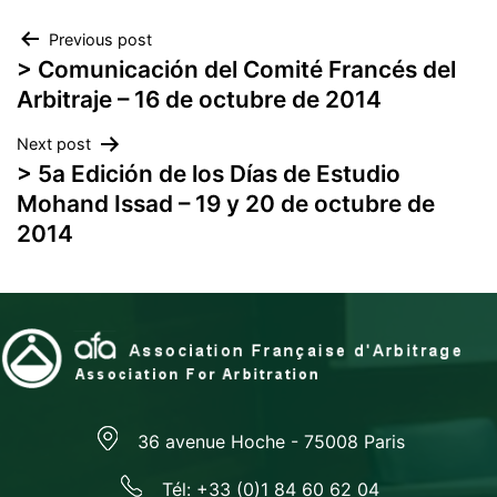
Navegación
Previous post
> Comunicación del Comité Francés del
de
Arbitraje – 16 de octubre de 2014
entradas
Next post
> 5a Edición de los Días de Estudio
Mohand Issad – 19 y 20 de octubre de
2014
36 avenue Hoche - 75008 Paris
Tél: +33 (0)1 84 60 62 04