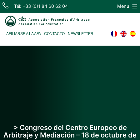
Skip
Tél: +33 (0)1 84 60 62 04
Menu
to
content
Association
AFILIARSE A LA AFA
CONTACTO
NEWSLETTER
Française
d'Arbitrage
> Congreso del Centro Europeo de
Arbitraje y Mediación – 18 de octubre de