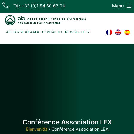
Skip
Tél: +33 (0)1 84 60 62 04
Menu
to
content
Association
AFILIARSE A LA AFA
CONTACTO
NEWSLETTER
Française
d'Arbitrage
Conférence Association LEX
Bienvenida
/
Conférence Association LEX