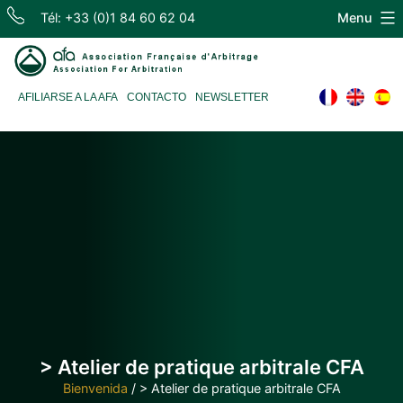
Skip
Tél: +33 (0)1 84 60 62 04
Menu
to
content
Association
AFILIARSE A LA AFA
CONTACTO
NEWSLETTER
Française
d'Arbitrage
> Atelier de pratique arbitrale CFA
Bienvenida
/
> Atelier de pratique arbitrale CFA